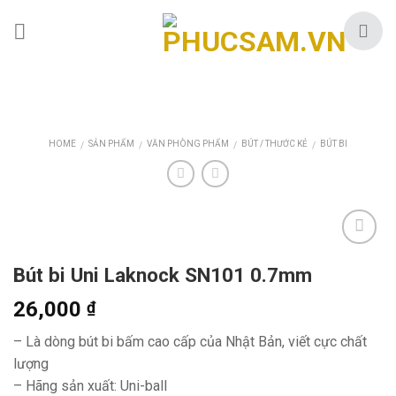
Skip
to
content
HOME
SẢN PHẨM
VĂN PHÒNG PHẨM
BÚT / THƯỚC KẺ
BÚT BI
/
/
/
/
Bút bi Uni Laknock SN101 0.7mm
26,000
₫
– Là dòng bút bi bấm cao cấp của Nhật Bản, viết cực chất
lượng
– Hãng sản xuất: Uni-ball