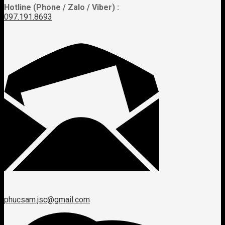
Hotline (Phone / Zalo / Viber) :
097.191.8693
phucsam.jsc@gmail.com