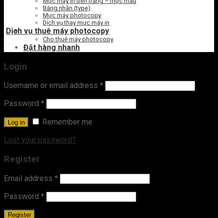
Mực máy in đen trắng – mực màu
Băng nhãn (type)
Mực máy photocopy
Dịch vụ thay mực máy in
Dịch vụ thuê máy photocopy
Cho thuê máy photocopy
Đặt hàng nhanh
Login
Username or email address
*
Password
*
Remember me
Log in
Lost your password?
Register
Email address
*
Password
*
Register