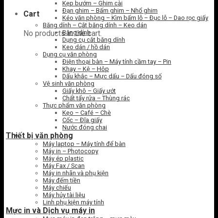
Kẹp bướm – Ghim cài
Đạn ghim – Bấm ghim – Nhổ ghim
Cart
Kéo văn phòng – Kìm bấm lỗ – Đục lỗ – Dao rọc giấy
Băng dính – Cắt băng dính – Keo dán
Băng dính
No products in the cart.
Dụng cụ cắt băng dính
Keo dán / hồ dán
Dụng cụ văn phòng
Điện thoại bàn – Máy tính cầm tay – Pin
Khay – Kệ – Hôp
Dấu khắc – Mực dấu – Dấu đóng số
Vệ sinh văn phòng
Giấy khô – Giấy ướt
Chất tẩy rửa – Thùng rác
Thực phẩm văn phòng
Kẹo – Café – Chè
Cốc – Đĩa giấy
Nước đóng chai
Thiết bị văn phòng
Máy laptop – Máy tính để bàn
Máy in – Photocopy
Máy ép plastic
Máy Fax / Scan
Máy in nhãn và phụ kiện
Máy đếm tiền
Máy chiếu
Máy hủy tài liệu
Linh phụ kiện máy tính
Mực in và Dịch vụ máy in