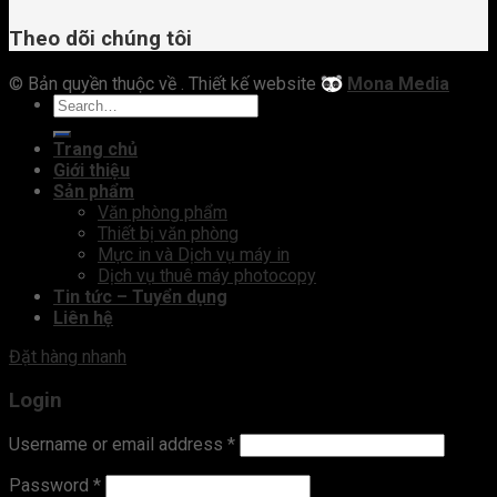
Theo dõi chúng tôi
© Bản quyền thuộc về
. Thiết kế website
Mona Media
Trang chủ
Giới thiệu
Sản phẩm
Văn phòng phẩm
Thiết bị văn phòng
Mực in và Dịch vụ máy in
Dịch vụ thuê máy photocopy
Tin tức – Tuyển dụng
Liên hệ
Đặt hàng nhanh
Login
Username or email address
*
Password
*