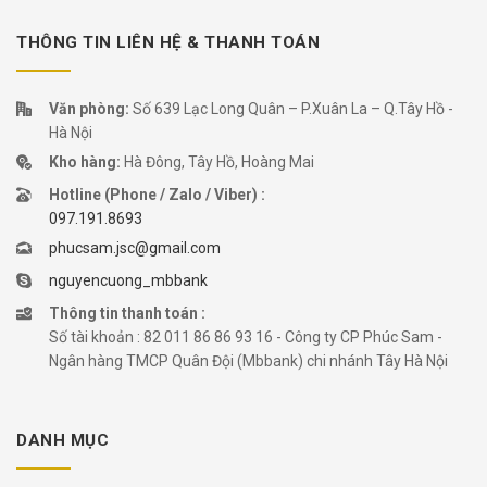
THÔNG TIN LIÊN HỆ & THANH TOÁN
Văn phòng:
Số 639 Lạc Long Quân – P.Xuân La – Q.Tây Hồ -
Hà Nội
Kho hàng:
Hà Đông, Tây Hồ, Hoàng Mai
Hotline (Phone / Zalo / Viber) :
097.191.8693
phucsam.jsc@gmail.com
nguyencuong_mbbank
Thông tin thanh toán :
Số tài khoản : 82 011 86 86 93 16 - Công ty CP Phúc Sam -
Ngân hàng TMCP Quân Đội (Mbbank) chi nhánh Tây Hà Nội
DANH MỤC