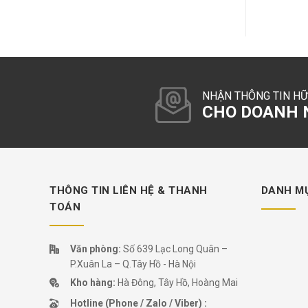
NHẬN THÔNG TIN HỮ
CHO DOANH N
THÔNG TIN LIÊN HỆ & THANH
DANH M
TOÁN
Văn phòng:
Số 639 Lạc Long Quân –
P.Xuân La – Q.Tây Hồ - Hà Nội
Kho hàng:
Hà Đông, Tây Hồ, Hoàng Mai
Hotline (Phone / Zalo / Viber) :