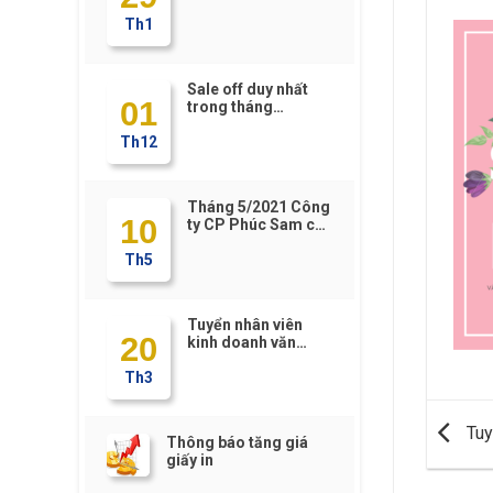
2022
Th1
Sale off duy nhất
01
trong tháng
12/2021 – chỉ có tại
Th12
https://Phucsam.vn
Tháng 5/2021 Công
10
ty CP Phúc Sam có
gì HOT????
Th5
Tuyển nhân viên
20
kinh doanh văn
phòng phẩm
Th3
Tuy
Thông báo tăng giá
giấy in