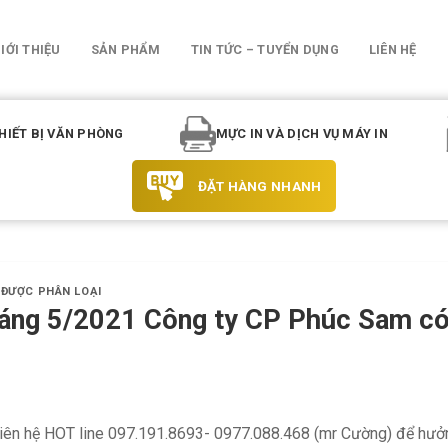
IỚI THIỆU
SẢN PHẨM
TIN TỨC – TUYỂN DỤNG
LIÊN HỆ
HIẾT BỊ VĂN PHÒNG
MỰC IN VÀ DỊCH VỤ MÁY IN
ĐẶT HÀNG NHANH
 ĐƯỢC PHÂN LOẠI
áng 5/2021 Công ty CP Phúc Sam có
liên hệ HOT line 097.191.8693- 0977.088.468 (mr Cường) để hư