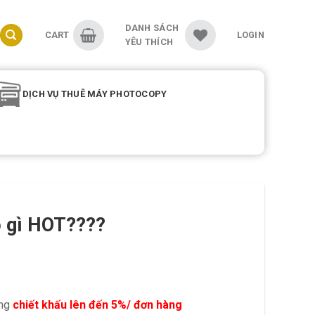
DANH SÁCH
CART
LOGIN
YÊU THÍCH
DỊCH VỤ THUÊ MÁY PHOTOCOPY
 gì HOT????
ởng
chiết khấu lên đến 5%/ đơn hàng