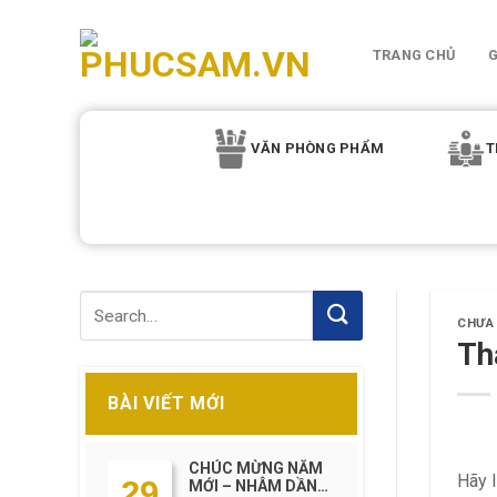
Skip
to
TRANG CHỦ
G
content
VĂN PHÒNG PHẨM
T
CHƯA
Th
BÀI VIẾT MỚI
CHÚC MỪNG NĂM
Hãy 
29
MỚI – NHÂM DẦN