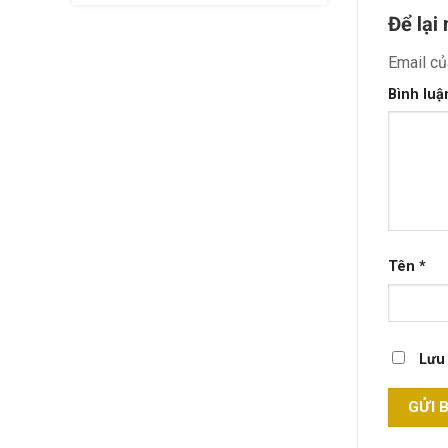
Để lại
Email củ
Bình lu
Tên
*
Lưu 