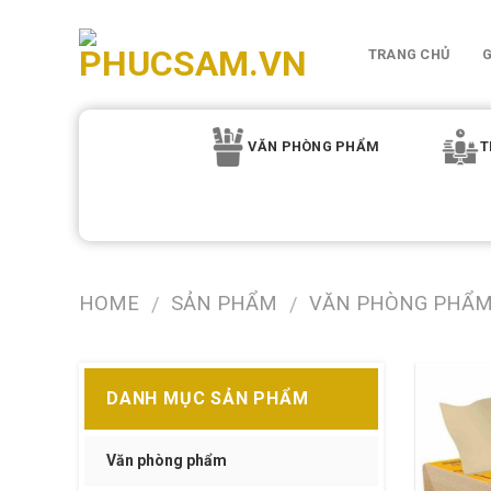
Skip
to
TRANG CHỦ
G
content
VĂN PHÒNG PHẨM
T
HOME
SẢN PHẨM
VĂN PHÒNG PHẨ
/
/
DANH MỤC SẢN PHẨM
Văn phòng phẩm