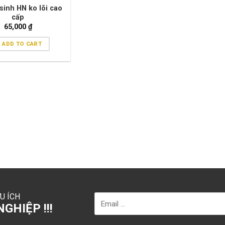
 sinh HN ko lõi cao
cấp
65,000
₫
ADD TO CART
U ÍCH
GHIỆP !!!