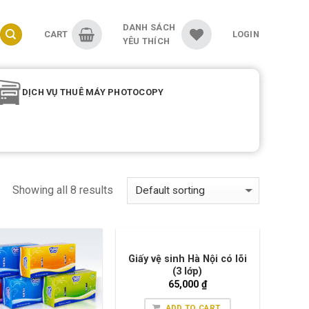
DANH SÁCH
CART
LOGIN
YÊU THÍCH
DỊCH VỤ THUÊ MÁY PHOTOCOPY
Showing all 8 results
Giấy vệ sinh Hà Nội có lõi
(3 lớp)
65,000
₫
ADD TO CART