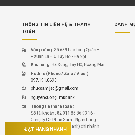
THÔNG TIN LIÊN HỆ & THANH
DANH M
TOÁN
Văn phòng:
Số 639 Lạc Long Quân –
P.Xuân La – Q.Tây Hồ - Hà Nội
Kho hàng:
Hà Đông, Tây Hồ, Hoàng Mai
Hotline (Phone / Zalo / Viber) :
097.191.8693
phucsam.jsc@gmail.com
nguyencuong_mbbank
Thông tin thanh toán :
Số tài khoản : 82 011 86 86 93 16 -
Công ty CP Phúc Sam - Ngân hàng
TMCP Quân Đội (Mbbank) chi nhánh
ĐẶT HÀNG NHANH
Tây Hà Nội