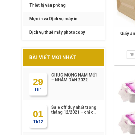
Thiết bị văn phòng
Mực in và Dịch vụ máy in
Dịch vụ thuê máy photocopy
Giấy ă
BÀI VIẾT MỚI NHẤT
CHÚC MỪNG NĂM MỚI
29
– NHÂM DẦN 2022
Th1
Sale off duy nhất trong
01
tháng 12/2021 – chỉ có
tại https://Phucsam.vn
Th12