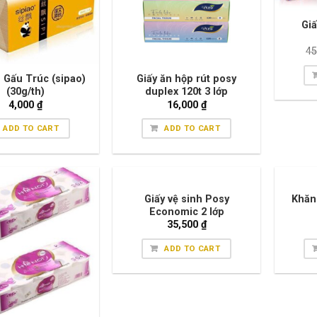
Giấ
45
n Gấu Trúc (sipao)
Giấy ăn hộp rút posy
(30g/th)
duplex 120t 3 lớp
4,000
₫
16,000
₫
ADD TO CART
ADD TO CART
Giấy vệ sinh Posy
Khăn
Economic 2 lớp
35,500
₫
ADD TO CART