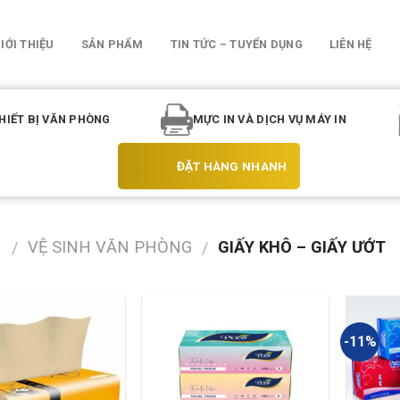
IỚI THIỆU
SẢN PHẨM
TIN TỨC – TUYỂN DỤNG
LIÊN HỆ
HIẾT BỊ VĂN PHÒNG
MỰC IN VÀ DỊCH VỤ MÁY IN
ĐẶT HÀNG NHANH
M
VỆ SINH VĂN PHÒNG
GIẤY KHÔ – GIẤY ƯỚT
/
/
-11%