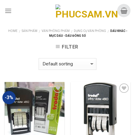
Skip
to
content
HOME
SẢN PHẨM
VĂN PHÒNG PHẨM
DỤNG CỤ VĂN PHÒNG
DẤU KHẮC -
/
/
/
/
MỰC DẤU - DẤU ĐÓNG SỐ
FILTER
-3%