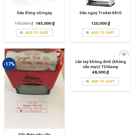
Dấu đóng số/ngày
Dấu ngày Trodat 4810
150,000
₫
145,000
₫
120,000
₫
ADD TO CART
ADD TO CART
Lăn tay không dính (không
-17%
sẵn mực) TDStamp
48,000
₫
ADD TO CART
Dấu theo yêu cầu