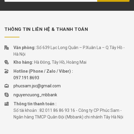
THÔNG TIN LIÊN HỆ & THANH TOÁN
Văn phòng:
Số 639 Lạc Long Quân – P.Xuân La – Q.Tây Hồ -
Hà Nội
Kho hàng:
Hà Đông, Tây Hồ, Hoàng Mai
Hotline (Phone / Zalo / Viber) :
097.191.8693
phucsam.jsc@gmail.com
nguyencuong_mbbank
Thông tin thanh toán :
Số tài khoản : 82 011 86 86 93 16 - Công ty CP Phúc Sam -
Ngân hàng TMCP Quân Đội (Mbbank) chi nhánh Tây Hà Nội