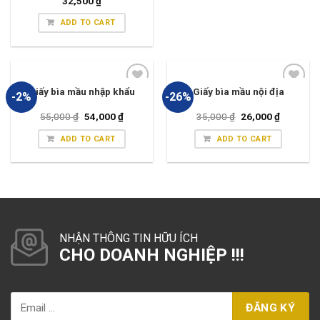
32,500
₫
ADD TO CART
Giấy bìa mầu nhập khẩu
Giấy bìa mầu nội địa
-2%
-26%
55,000
₫
54,000
₫
35,000
₫
26,000
₫
ADD TO CART
ADD TO CART
NHẬN THÔNG TIN HỮU ÍCH
CHO DOANH NGHIỆP !!!