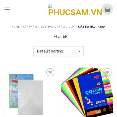
Skip
to
content
HOME
SẢN PHẨM
VĂN PHÒNG PHẨM
GIẤY
GIẤY BÌA MẦU - A3/A4
/
/
/
/
FILTER