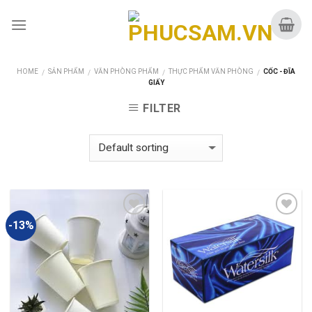
Skip
to
content
HOME
SẢN PHẨM
VĂN PHÒNG PHẨM
THỰC PHẨM VĂN PHÒNG
CỐC - ĐĨA
/
/
/
/
GIẤY
FILTER
-13%