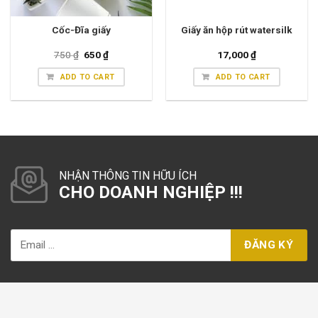
Cốc-Đĩa giấy
Giấy ăn hộp rút watersilk
750
₫
650
₫
17,000
₫
ADD TO CART
ADD TO CART
NHẬN THÔNG TIN HỮU ÍCH
CHO DOANH NGHIỆP !!!