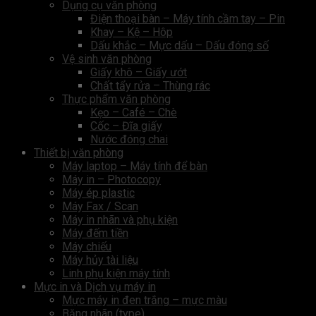
Dụng cụ văn phòng
Điện thoại bàn – Máy tính cầm tay – Pin
Khay – Kệ – Hôp
Dấu khắc – Mực dấu – Dấu đóng số
Vệ sinh văn phòng
Giấy khô – Giấy ướt
Chất tẩy rửa – Thùng rác
Thực phẩm văn phòng
Kẹo – Café – Chè
Cốc – Đĩa giấy
Nước đóng chai
Thiết bị văn phòng
Máy laptop – Máy tính để bàn
Máy in – Photocopy
Máy ép plastic
Máy Fax / Scan
Máy in nhãn và phụ kiện
Máy đếm tiền
Máy chiếu
Máy hủy tài liệu
Linh phụ kiện máy tính
Mực in và Dịch vụ máy in
Mực máy in đen trắng – mực màu
Băng nhãn (type)