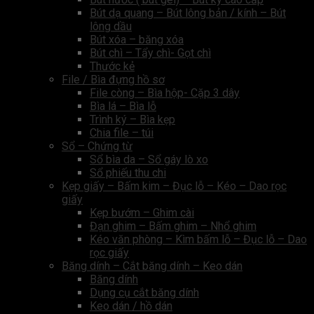
Bút dạ quang – Bút lông bản / kính – Bút
lông dầu
Bút xóa – băng xóa
Bút chì – Tẩy chì- Gọt chì
Thước kẻ
File / Bìa đựng hồ sơ
File còng – Bìa hộp- Cặp 3 dây
Bìa lá – Bìa lỗ
Trình ký – Bìa kẹp
Chia file – túi
Sổ – Chứng từ
Sổ bìa da – Sổ gáy lò xo
Sổ phiếu thu chi
Kẹp giấy – Bấm kim – Đục lỗ – Kéo – Dao rọc
giấy
Kẹp bướm – Ghim cài
Đạn ghim – Bấm ghim – Nhổ ghim
Kéo văn phòng – Kìm bấm lỗ – Đục lỗ – Dao
rọc giấy
Băng dính – Cắt băng dính – Keo dán
Băng dính
Dụng cụ cắt băng dính
Keo dán / hồ dán