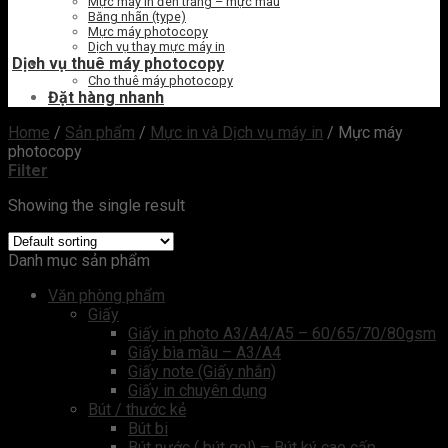
Mực máy in đen trắng – mực màu
Băng nhãn (type)
Mực máy photocopy
Dịch vụ thay mực máy in
Dịch vụ thuê máy photocopy
Cho thuê máy photocopy
Đặt hàng nhanh
Home
/
Sản phẩm
/
Mực in và Dịch vụ máy in
/
Mực máy
photocopy
Filter
Showing the single result
Danh mục sản phẩm
Văn phòng phẩm
Giấy
Giấy in photo A3/A4/A5 – 60/65/70/80gsm
Giấy bìa mầu – A3/A4
Giấy note (Giấy nhắn)
Giấy in chuyên dụng
Bút / thước kẻ
Bút bi
Bút nước ( bút gel) – Bút ký cao cấp