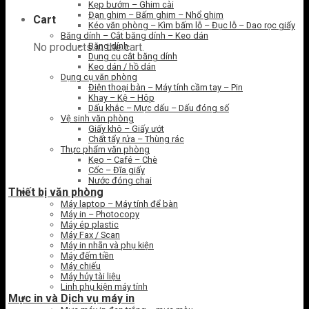
Kẹp bướm – Ghim cài
Đạn ghim – Bấm ghim – Nhổ ghim
Cart
Kéo văn phòng – Kìm bấm lỗ – Đục lỗ – Dao rọc giấy
Băng dính – Cắt băng dính – Keo dán
Băng dính
No products in the cart.
Dụng cụ cắt băng dính
Keo dán / hồ dán
Dụng cụ văn phòng
Điện thoại bàn – Máy tính cầm tay – Pin
Khay – Kệ – Hôp
Dấu khắc – Mực dấu – Dấu đóng số
Vệ sinh văn phòng
Giấy khô – Giấy ướt
Chất tẩy rửa – Thùng rác
Thực phẩm văn phòng
Kẹo – Café – Chè
Cốc – Đĩa giấy
Nước đóng chai
Thiết bị văn phòng
Máy laptop – Máy tính để bàn
Máy in – Photocopy
Máy ép plastic
Máy Fax / Scan
Máy in nhãn và phụ kiện
Máy đếm tiền
Máy chiếu
Máy hủy tài liệu
Linh phụ kiện máy tính
Mực in và Dịch vụ máy in