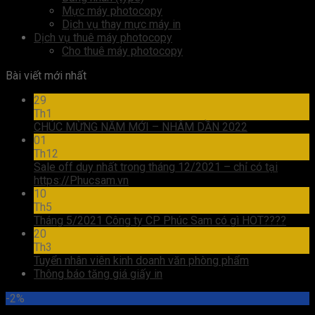
Mực máy photocopy
Dịch vụ thay mực máy in
Dịch vụ thuê máy photocopy
Cho thuê máy photocopy
Bài viết mới nhất
29
Th1
CHÚC MỪNG NĂM MỚI – NHÂM DẦN 2022
01
Th12
Sale off duy nhất trong tháng 12/2021 – chỉ có tại
https://Phucsam.vn
10
Th5
Tháng 5/2021 Công ty CP Phúc Sam có gì HOT????
20
Th3
Tuyển nhân viên kinh doanh văn phòng phẩm
Thông báo tăng giá giấy in
-2%