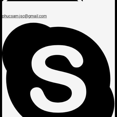
phucsam.jsc@gmail.com