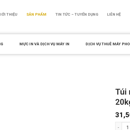
IỚI THIỆU
SẢN PHẨM
TIN TỨC – TUYỂN DỤNG
LIÊN HỆ
NG
MỰC IN VÀ DỊCH VỤ MÁY IN
DỊCH VỤ THUÊ MÁY PH
Túi 
20k
31,
Quantit