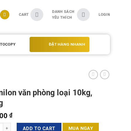
DANH SÁCH
CART
LOGIN
YÊU THÍCH
ĐẶT HÀNG NHANH
OTOCOPY
nilon văn phòng loại 10kg,
g
500
₫
y
ADD TO CART
MUA NGAY