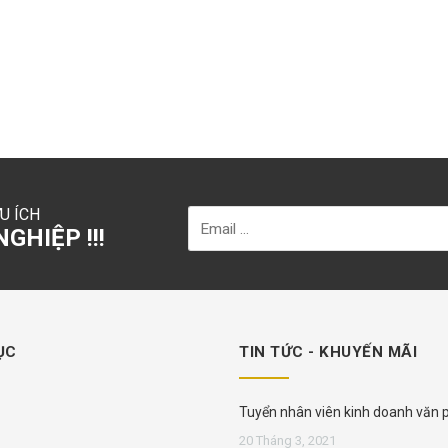
U ÍCH
GHIỆP !!!
ỤC
TIN TỨC - KHUYẾN MÃI
Tuyển nhân viên kinh doanh văn
phẩm
20 Tháng 3, 2021