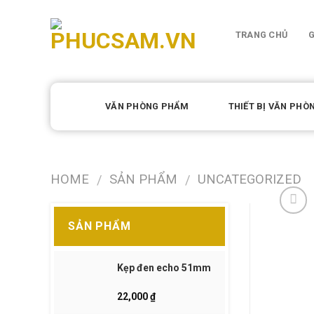
Skip
to
TRANG CHỦ
G
content
VĂN PHÒNG PHẨM
THIẾT BỊ VĂN PHÒ
HOME
SẢN PHẨM
UNCATEGORIZED
/
/
SẢN PHẨM
Kẹp đen echo 51mm
22,000
₫