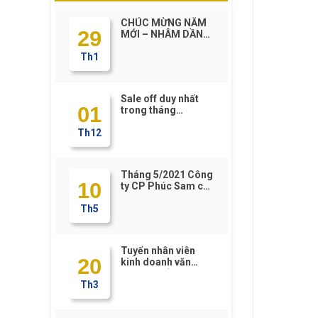
CHÚC MỪNG NĂM
29
MỚI – NHÂM DẦN
2022
Th1
Sale off duy nhất
01
trong tháng
12/2021 – chỉ có tại
Th12
https://Phucsam.vn
Tháng 5/2021 Công
10
ty CP Phúc Sam có
gì HOT????
Th5
Tuyển nhân viên
20
kinh doanh văn
phòng phẩm
Th3