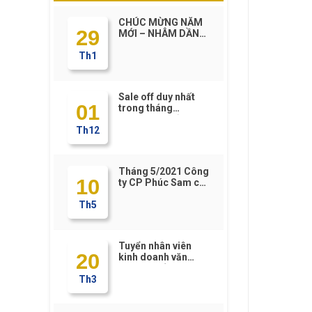
CHÚC MỪNG NĂM
29
MỚI – NHÂM DẦN
2022
Th1
Sale off duy nhất
01
trong tháng
12/2021 – chỉ có tại
Th12
https://Phucsam.vn
Tháng 5/2021 Công
10
ty CP Phúc Sam có
gì HOT????
Th5
Tuyển nhân viên
20
kinh doanh văn
phòng phẩm
Th3