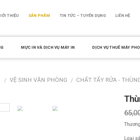
IỚI THIỆU
SẢN PHẨM
TIN TỨC – TUYỂN DỤNG
LIÊN HỆ
NG
MỰC IN VÀ DỊCH VỤ MÁY IN
DỊCH VỤ THUÊ MÁY PH
M
VỆ SINH VĂN PHÒNG
CHẤT TẨY RỬA - THÙN
/
/
Thùn
65,0
Thương
Loại sả