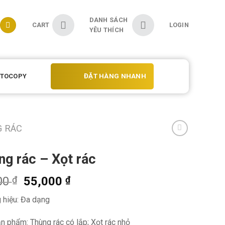
DANH SÁCH
CART
LOGIN
YÊU THÍCH
ĐẶT HÀNG NHANH
OTOCOPY
G RÁC
g rác – Xọt rác
00
55,000
₫
₫
 hiệu: Đa dạng
n phẩm: Thùng rác có lắp; Xọt rác nhỏ