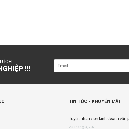
U ÍCH
GHIỆP !!!
ỤC
TIN TỨC - KHUYẾN MÃI
Tuyển nhân viên kinh doanh văn
phẩm
20 Tháng 3, 2021