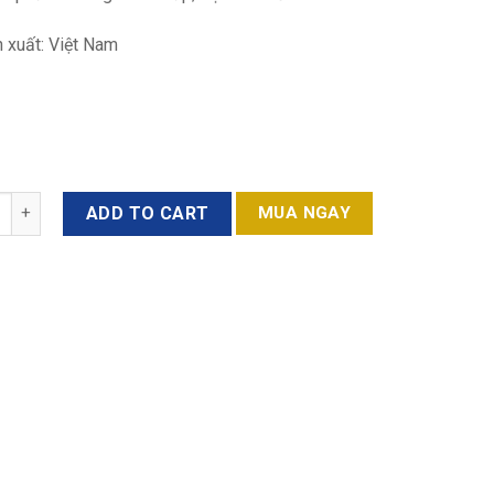
 xuất: Việt Nam
y
ADD TO CART
MUA NGAY