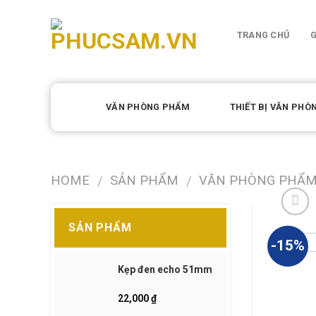
Skip
to
TRANG CHỦ
G
content
VĂN PHÒNG PHẨM
THIẾT BỊ VĂN PHÒ
HOME
SẢN PHẨM
VĂN PHÒNG PHẨ
/
/
SẢN PHẨM
-15%
Kẹp đen echo 51mm
22,000
₫