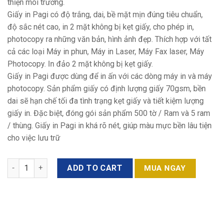
thiện môi trường.
Giấy in Pagi có độ trắng, dai, bề mặt mịn đúng tiêu chuẩn,
độ sắc nét cao, in 2 mặt không bị kẹt giấy, cho phép in,
photocopy ra những văn bản, hình ảnh đẹp. Thích hợp với tất
cả các loại Máy in phun, Máy in Laser, Máy Fax laser, Máy
Photocopy. In đảo 2 mặt không bị kẹt giấy.
Giấy in Pagi được dùng để in ấn với các dòng máy in và máy
photocopy. Sản phẩm giấy có định lượng giấy 70gsm, bền
dai sẽ hạn chế tối đa tình trạng kẹt giấy và tiết kiệm lượng
giấy in. Đặc biệt, đóng gói sản phẩm 500 tờ / Ram và 5 ram
/ thùng. Giấy in Pagi in khá rõ nét, giúp màu mực bền lâu tiện
cho việc lưu trữ
Quantity
ADD TO CART
MUA NGAY