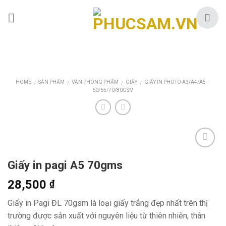
Skip
to
content
HOME
SẢN PHẨM
VĂN PHÒNG PHẨM
GIẤY
GIẤY IN PHOTO A3/A4/A5 –
/
/
/
/
60/65/70/80GSM
Giấy in pagi A5 70gms
28,500
₫
Giấy in Pagi ĐL 70gsm là loại giấy trắng đẹp nhất trên thị
trường được sản xuất với nguyên liệu từ thiên nhiên, thân