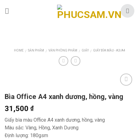
Skip
to
content
HOME
SẢN PHẨM
VĂN PHÒNG PHẨM
GIẤY
GIẤY BÌA MẦU - A3/A4
/
/
/
/
Bìa Office A4 xanh dương, hồng, vàng
31,500
₫
Giấy bìa màu Office A4 xanh dương, hồng, vàng
Màu sắc: Vàng, Hồng, Xanh Dương
Định lượng: 180gsm